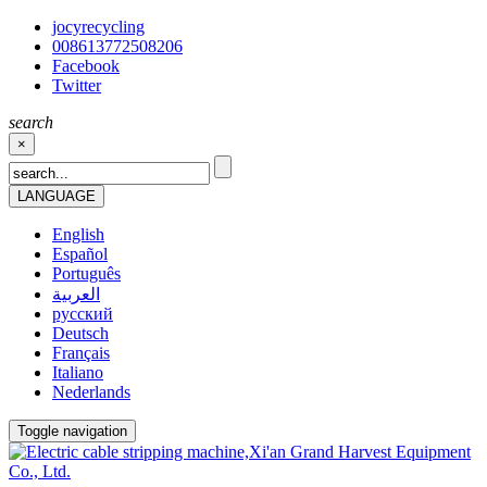
jocyrecycling
008613772508206
Facebook
Twitter
search
×
LANGUAGE
English
Español
Português
العربية
русский
Deutsch
Français
Italiano
Nederlands
Toggle navigation