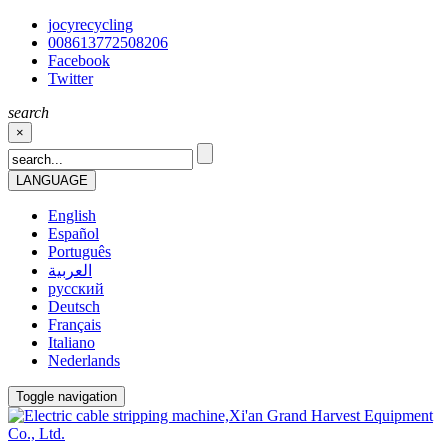
jocyrecycling
008613772508206
Facebook
Twitter
search
×
LANGUAGE
English
Español
Português
العربية
русский
Deutsch
Français
Italiano
Nederlands
Toggle navigation